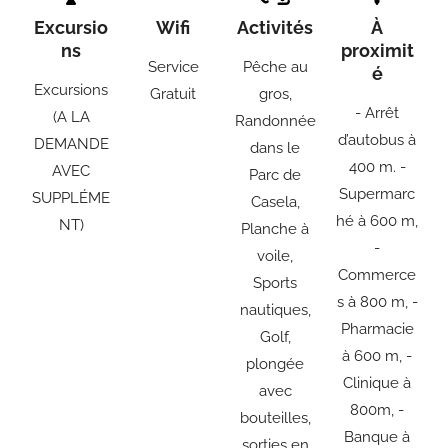
Excursio
Wifi
Activités
À
ns
proximit
Service
Pêche au
é
Excursions
Gratuit
gros,
- Arrêt
(A LA
Randonnée
d’autobus à
DEMANDE
dans le
400 m. -
AVEC
Parc de
Supermarc
SUPPLÉME
Casela,
hé à 600 m,
NT)
Planche à
-
voile,
Commerce
Sports
s à 800 m, -
nautiques,
Pharmacie
Golf,
à 600 m, -
plongée
Clinique à
avec
800m, -
bouteilles,
Banque à
sorties en