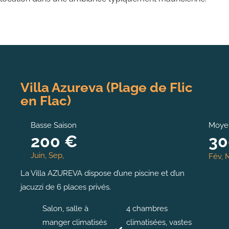
Villa Azureva (Plage de Flic
en Flac)
Basse Saison
Moye
200 €
30
Juin, Sep,
Fév, M
La Villa AZUREVA dispose d’une piscine et d’un
jacuzzi de 6 places privés.
Salon, salle à
4 chambres
manger climatisés
climatisées, vastes